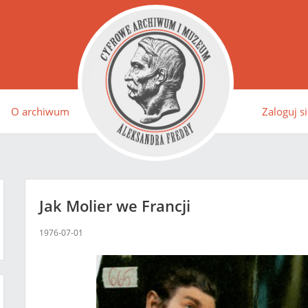
O archiwum
Zaloguj si
Jak Molier we Francji
1976-07-01