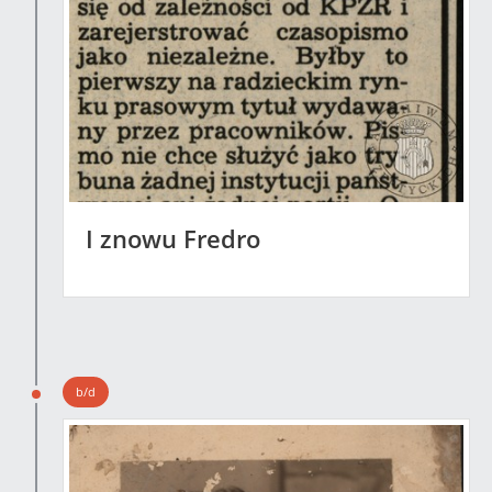
I znowu Fredro
b/d