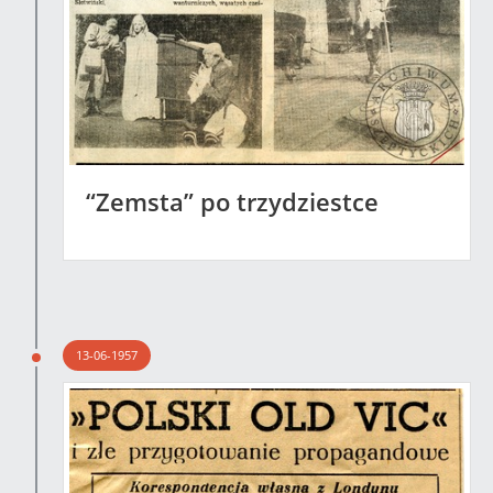
“Zemsta” po trzydziestce
13-06-1957